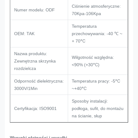
Ciśnienie atmosferyczne:
Numer modelu: ODF
70Kpa-106Kpa
Temperatura
OEM: TAK
przechowywania: -40 ℃ ~
℃
+ 70
Nazwa produktu:
Wilgotność względna:
Zewnętrzna skrzynka
℃
<90% (+30
)
rozdzielcza
℃
Odporność dielektryczna:
Temperatura pracy: -5
℃
3000V/1Min
~+40
Sposoby instalacji:
Certyfikacja: ISO9001
podłoga, sufit, do montażu
na ścianie, słup
Warunki płatności i wysyłki