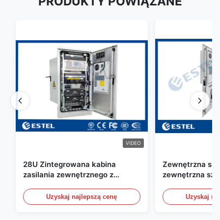
PRODUKTY POWIĄZANE
VIDEO
28U Zintegrowana kabina
Zewnętrzna szaf
zasilania zewnętrznego z
zewnętrzna sza
układem naprawczym UPS
telekomunikacyj
wody / czujniki
Uzyskaj najlepszą cenę
Uzyskaj na