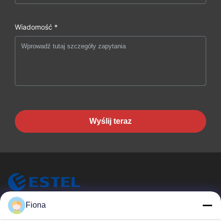
Wiadomość *
Wyślij teraz
Fiona
ESTEL (GUANGDONG) TECHNOLOGY CO., LTD.