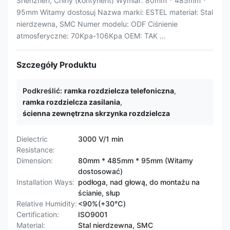
Shenzhen, Chiny (kontynent) Wymiar: 80mm * 485mm *
95mm Witamy dostosuj Nazwa marki: ESTEL materiał: Stal
nierdzewna, SMC Numer modelu: ODF Ciśnienie
atmosferyczne: 70Kpa-106Kpa OEM: TAK ...
Szczegóły Produktu
Podkreślić:
ramka rozdzielcza telefoniczna
,
ramka rozdzielcza zasilania
,
ścienna zewnętrzna skrzynka rozdzielcza
Dielectric
3000 V/1 min
Resistance:
Dimension:
80mm * 485mm * 95mm (Witamy
dostosować)
Installation Ways:
podłoga, nad głową, do montażu na
ścianie, słup
Relative Humidity:
<90%(+30℃)
Certification:
ISO9001
Material:
Stal nierdzewna, SMC