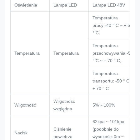
Oświetlenie
Lampa LED
Lampa LED 48V
Temperatura
pracy:-40 ° C ~ + 55
° C
Temperatura
Temperatura
Temperatura
przechowywania:-50
° C ~ + 70 ° C;
Temperatura
transportu: -50 ° C ~
+ 70 ° C
Wilgotność
Wilgotność
5% ~ 100%
względna
62kpa ~ 101kpa
Ciśnienie
(podobnie do
Nacisk
powietrza
wysokości 0m ~