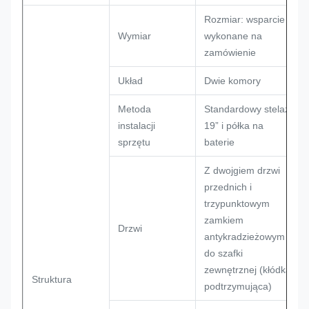
Rozmiar: wsparcie
Wymiar
wykonane na
zamówienie
Układ
Dwie komory
Metoda
Standardowy stelaż
instalacji
19” i półka na
sprzętu
baterie
Z dwojgiem drzwi
przednich i
trzypunktowym
zamkiem
Drzwi
antykradzieżowym
do szafki
zewnętrznej (kłódka
Struktura
podtrzymująca)