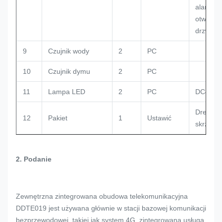
alarmu
otwarty
drzwi
9
Czujnik wody
2
PC
10
Czujnik dymu
2
PC
11
Lampa LED
2
PC
DC48V
Drewnia
12
Pakiet
1
Ustawić
skrzynk
2.
Podanie
Zewnętrzna zintegrowana obudowa telekomunikacyjna
DDTE019 jest używana głównie w stacji bazowej komunikacji
bezprzewodowej, takiej jak system 4G, zintegrowana usługa