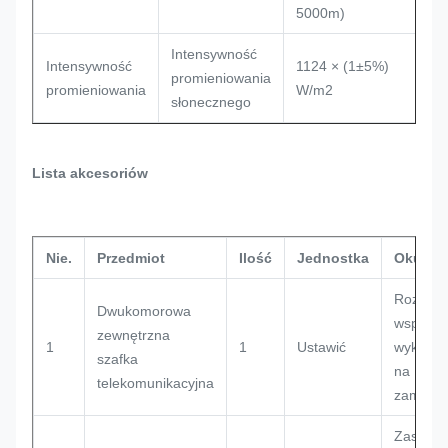
5000m)
Intensywność
Intensywność
1124 × (1±5%)
promieniowania
promieniowania
W/m2
słonecznego
Lista akcesoriów
Nie.
Przedmiot
Ilość
Jednostka
Okular
Rozmiar
Dwukomorowa
wsparci
zewnętrzna
1
1
Ustawić
wykona
szafka
na
telekomunikacyjna
zamówie
Zasilani