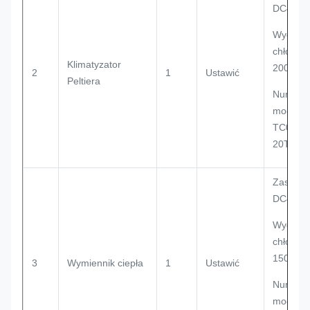
DC48V
Wydajno
chłodnic
Klimatyzator
200 W
2
1
Ustawić
Peltiera
Numer
modelu:
TC06-
20TEH/
Zasilani
DC48V
Wydajno
chłodnic
150 W/K
3
Wymiennik ciepła
1
Ustawić
Numer
modelu: