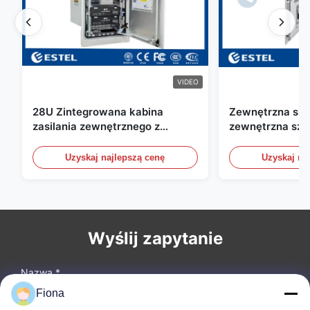
VIDEO
28U Zintegrowana kabina
Zewnętrzna szaf
zasilania zewnętrznego z
zewnętrzna sza
układem naprawczym UPS
telekomunikacyj
wody / czujniki
Uzyskaj najlepszą cenę
Uzyskaj na
Wyślij zapytanie
Nazwa *
Fiona