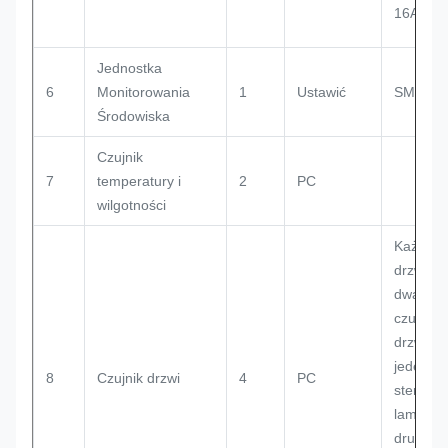
16A/1P *
Jednostka
6
Monitorowania
1
Ustawić
SM2400
Środowiska
Czujnik
7
temperatury i
2
PC
wilgotności
Każde
drzwi m
dwa
czujniki
drzwi,
jeden d
8
Czujnik drzwi
4
PC
sterowa
lampą L
drugi do