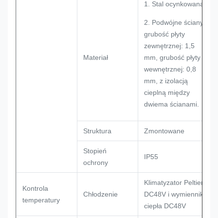
1. Stal ocynkowana;
2. Podwójne ściany,
grubość płyty
zewnętrznej: 1,5
Materiał
mm, grubość płyty
wewnętrznej: 0,8
mm, z izolacją
cieplną między
dwiema ścianami.
Struktura
Zmontowane
Stopień
IP55
ochrony
Klimatyzator Peltiera
Kontrola
Chłodzenie
DC48V i wymiennik
temperatury
ciepła DC48V