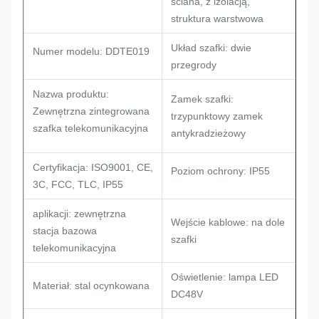
ściana, z izolacją,
struktura warstwowa
Układ szafki: dwie
Numer modelu: DDTE019
przegrody
Nazwa produktu:
Zamek szafki:
Zewnętrzna zintegrowana
trzypunktowy zamek
szafka telekomunikacyjna
antykradzieżowy
Certyfikacja: ISO9001, CE,
Poziom ochrony: IP55
3C, FCC, TLC, IP55
aplikacji: zewnętrzna
Wejście kablowe: na dole
stacja bazowa
szafki
telekomunikacyjna
Oświetlenie: lampa LED
Materiał: stal ocynkowana
DC48V