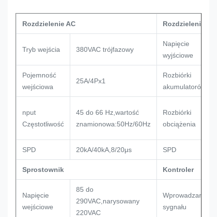
Rozdzielenie AC
Rozdzielenie pr
Napięcie
Tryb wejścia
380VAC trójfazowy
wyjściowe
Pojemność
Rozbiórki
25A/4Px1
wejściowa
akumulatorów
nput
45 do 66 Hz,wartość
Rozbiórki
Częstotliwość
znamionowa:50Hz/60Hz
obciążenia
SPD
20kA/40kA,8/20μs
SPD
Sprostownik
Kontroler
85 do
Napięcie
Wprowadzanie
290VAC,narysowany
wejściowe
sygnału
220VAC