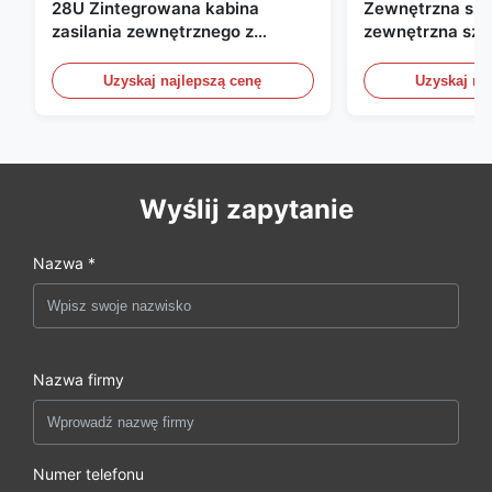
28U Zintegrowana kabina
Zewnętrzna szaf
zasilania zewnętrznego z
zewnętrzna sza
układem naprawczym UPS
telekomunikacyj
wody / czujniki
Uzyskaj najlepszą cenę
Uzyskaj na
Wyślij zapytanie
Nazwa *
Nazwa firmy
Numer telefonu