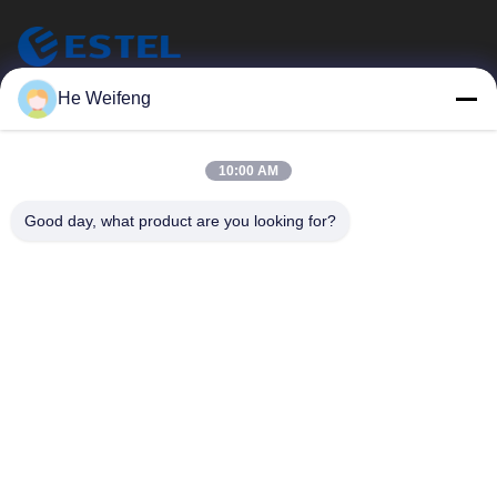
He Weifeng
ESTEL (GUANGDONG) TECHNOLOGY CO., LTD.
ESTEL ((GUANGDONG) TECHNOLOGY CO., LTD.
Szybkie Linki
10:00 AM
Do Domu
Nowy
Good day, what product are you looking for?
Produkty
Filmy
O Nas
Wycieczka Po Fabryce
Kontrola Jakości
Skontaktuj Się Z Nami
Skontaktuj Się Z Nami
00-86-13752765943
info@estel.com.cn