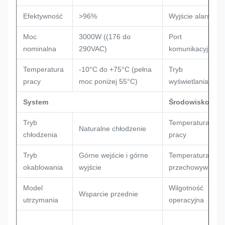
Efektywność
>96%
Wyjście alarmu
Moc
3000W ((176 do
Port
nominalna
290VAC)
komunikacyjny
Temperatura
-10°C do +75°C (pełna
Tryb
pracy
moc poniżej 55°C)
wyświetlania
System
Środowisko
Tryb
Temperatura
Naturalne chłodzenie
chłodzenia
pracy
Tryb
Górne wejście i górne
Temperatura
okablowania
wyjście
przechowywania
Model
Wilgotność
Wsparcie przednie
utrzymania
operacyjna