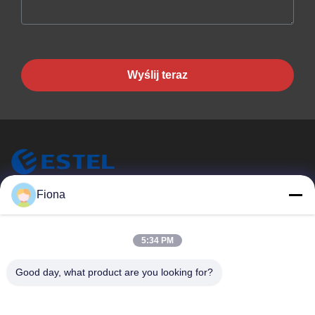
Wyślij teraz
Fiona
ESTEL (GUANGDONG) TECHNOLOGY CO., LTD.
ESTEL ((GUANGDONG) TECHNOLOGY CO., LTD.
Szybkie Linki
5:34 PM
Do Domu
Nowy
Good day, what product are you looking for?
Produkty
Filmy
O Nas
Wycieczka Po Fabryce