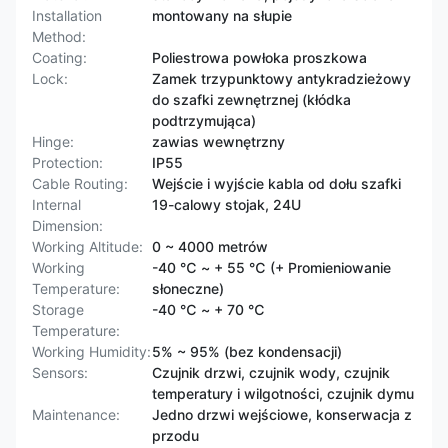
Installation
montowany na słupie
Method:
Coating:
Poliestrowa powłoka proszkowa
Lock:
Zamek trzypunktowy antykradzieżowy
do szafki zewnętrznej (kłódka
podtrzymująca)
Hinge:
zawias wewnętrzny
Protection:
IP55
Cable Routing:
Wejście i wyjście kabla od dołu szafki
Internal
19-calowy stojak, 24U
Dimension:
Working Altitude:
0 ~ 4000 metrów
Working
-40 ℃ ~ + 55 ℃ (+ Promieniowanie
Temperature:
słoneczne)
Storage
-40 ℃ ~ + 70 ℃
Temperature:
Working Humidity:
5% ~ 95% (bez kondensacji)
Sensors:
Czujnik drzwi, czujnik wody, czujnik
temperatury i wilgotności, czujnik dymu
Maintenance:
Jedno drzwi wejściowe, konserwacja z
przodu