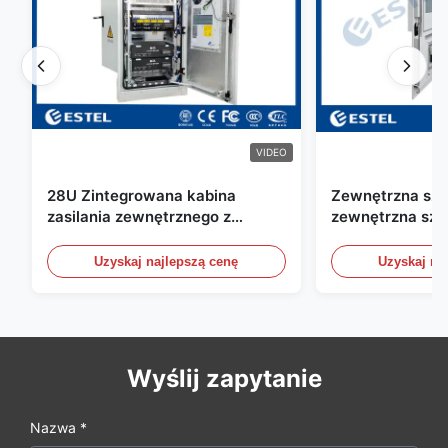
VIDEO
28U Zintegrowana kabina
Zewnętrzna szaf
zasilania zewnętrznego z
zewnętrzna sza
układem naprawczym UPS
telekomunikacyj
wody / czujniki
Uzyskaj najlepszą cenę
Uzyskaj na
Wyślij zapytanie
Nazwa *