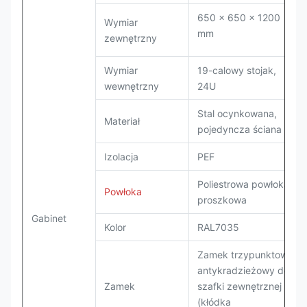
650 × 650 × 1200
Wymiar
mm
zewnętrzny
Wymiar
19-calowy stojak,
wewnętrzny
24U
Stal ocynkowana,
Materiał
pojedyncza ściana
Izolacja
PEF
Poliestrowa powłoka
Powłoka
proszkowa
Gabinet
Kolor
RAL7035
Zamek trzypunktowy
antykradzieżowy do
Zamek
szafki zewnętrznej
(kłódka