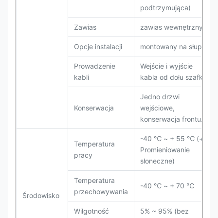
podtrzymująca)
Zawias
zawias wewnętrzny
Opcje instalacji
montowany na słupie
Prowadzenie
Wejście i wyjście
kabli
kabla od dołu szafki
Jedno drzwi
Konserwacja
wejściowe,
konserwacja frontu.
-40 ℃ ~ + 55 ℃ (+
Temperatura
Promieniowanie
pracy
słoneczne)
Temperatura
-40 ℃ ~ + 70 ℃
przechowywania
Środowisko
Wilgotność
5% ~ 95% (bez