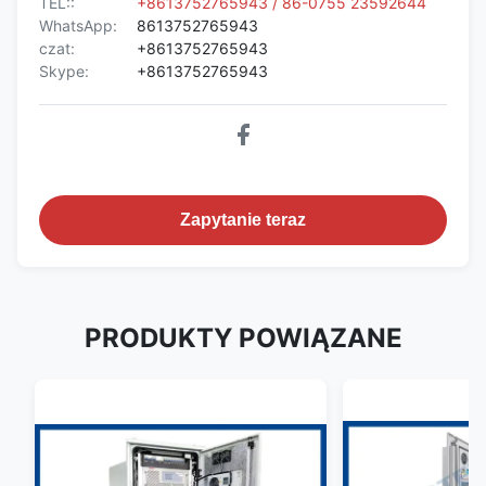
TEL::
+8613752765943 / 86-0755 23592644
WhatsApp:
8613752765943
czat:
+8613752765943
Skype:
+8613752765943
Zapytanie teraz
PRODUKTY POWIĄZANE