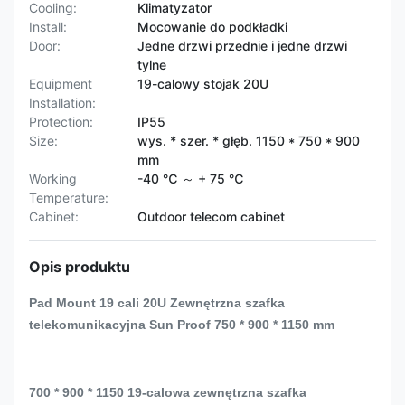
Cooling:
Klimatyzator
Install:
Mocowanie do podkładki
Door:
Jedne drzwi przednie i jedne drzwi
tylne
Equipment
19-calowy stojak 20U
Installation:
Protection:
IP55
Size:
wys. * szer. * głęb. 1150 * 750 * 900
mm
Working
-40 ℃ ～ + 75 ℃
Temperature:
Cabinet:
Outdoor telecom cabinet
Opis produktu
Pad Mount 19 cali 20U Zewnętrzna szafka
telekomunikacyjna Sun Proof 750 * 900 * 1150 mm
700 * 900 * 1150 19-calowa zewnętrzna szafka