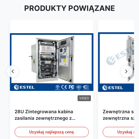
PRODUKTY POWIĄZANE
VIDEO
28U Zintegrowana kabina
Zewnętrzna szaf
zasilania zewnętrznego z
zewnętrzna sza
układem naprawczym UPS
telekomunikacyj
wody / czujniki
Uzyskaj najlepszą cenę
Uzyskaj na