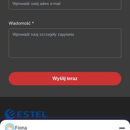
Wiadomość *
Wyślij teraz
Fiona
ESTEL (GUANGDONG) TECHNOLOGY CO., LTD.