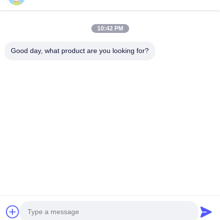
ESTEL ((GUANGDONG) TECHNOLOGY CO., LTD.
Szybkie Linki
10:42 PM
Do Domu
Nowy
Good day, what product are you looking for?
Produkty
Filmy
O Nas
Wycieczka Po Fabryce
Kontrola Jakości
Skontaktuj Się Z Nami
Skontaktuj Się Z Nami
00-86-13752765943
info@estel.com.cn
Prawa autorskie © 2016-2026 ESTEL (GUANGDONG) TECHNOLOGY CO.,
LTD.. . Wszelkie prawa zastrzeżone.