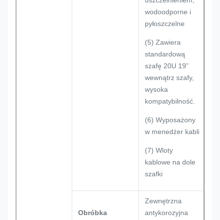
uszczelnieniem,
wodoodporne i
pyłoszczelne
(5) Zawiera
standardową
szafę 20U 19”
wewnątrz szafy,
wysoka
kompatybilność.
(6) Wyposażony
w menedżer kabli
(7) Wloty
kablowe na dole
szafki
Zewnętrzna
Obróbka
antykorozyjna