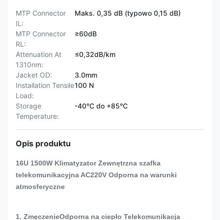
MTP Connector
Maks. 0,35 dB (typowo 0,15 dB)
IL:
MTP Connector
≥60dB
RL:
Attenuation At
≤0,32dB/km
1310nm:
Jacket OD:
3.0mm
Installation Tensile
100 N
Load:
Storage
-40°C do +85°C
Temperature:
Opis produktu
16U 1500W Klimatyzator Zewnętrzna szafka
telekomunikacyjna AC220V Odporna na warunki
atmosferyczne
1. Zmęczenie
Odporna na ciepło Telekomunikacja