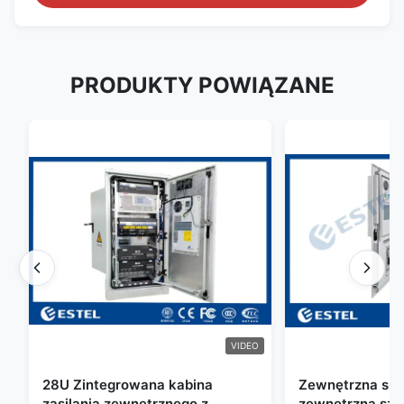
PRODUKTY POWIĄZANE
VIDEO
28U Zintegrowana kabina
Zewnętrzna szaf
zasilania zewnętrznego z
zewnętrzna sza