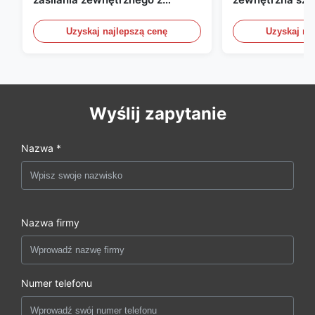
układem naprawczym UPS
telekomunikacyj
wody / czujniki
Uzyskaj najlepszą cenę
Uzyskaj na
Wyślij zapytanie
Nazwa *
Nazwa firmy
Numer telefonu