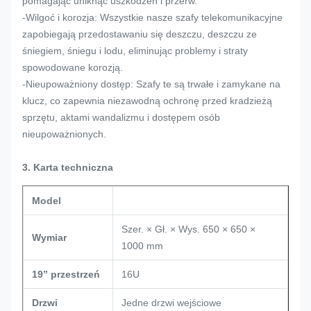
pomagając uniknąć uszkodzeń i przerw.
-Wilgoć i korozja: Wszystkie nasze szafy telekomunikacyjne
zapobiegają przedostawaniu się deszczu, deszczu ze
śniegiem, śniegu i lodu, eliminując problemy i straty
spowodowane korozją.
-Nieupoważniony dostęp: Szafy te są trwałe i zamykane na
klucz, co zapewnia niezawodną ochronę przed kradzieżą
sprzętu, aktami wandalizmu i dostępem osób
nieupoważnionych.
3. Karta techniczna
Model
Szer. × Gł. × Wys. 650 × 650 ×
Wymiar
1000 mm
19” przestrzeń
16U
Drzwi
Jedne drzwi wejściowe