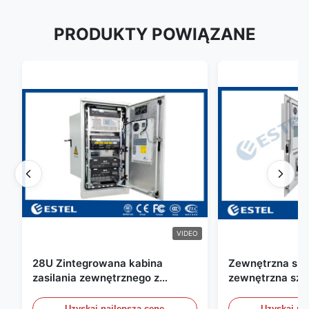
PRODUKTY POWIĄZANE
VIDEO
28U Zintegrowana kabina
Zewnętrzna szaf
zasilania zewnętrznego z
zewnętrzna sza
układem naprawczym UPS
telekomunikacyj
wody / czujniki
Uzyskaj najlepszą cenę
Uzyskaj na