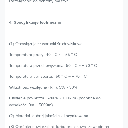
Rozwiązanie do ochrony maszyn:
4. Specyfikacje techniczne
(1) Obowiązujące warunki środowiskowe:
Temperatura pracy:-40 ° C ~ + 55 ° C
Temperatura przechowywania:-50 ° C ~ + 70 ° C
Temperatura transportu: -50 ° C ~ + 70 ° C
Wilgotność względna (RH): 5% ~ 99%
Ciśnienie powietrza: 62kPa ~ 101kPa (podobne do
wysokości 0m ~ 5000m)
(2) Materiał: dobrej jakości stal ocynkowana
(3) Obróbka powierzchni: farba proszkowa, zewnętrzna